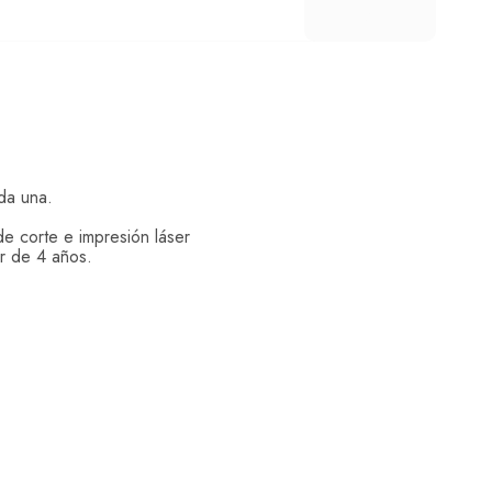
Calcular
da una.
e corte e impresión láser
r de 4 años.